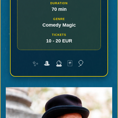
DURATION
70 min
GENRE
Comedy Magic
TICKETS
10 - 20 EUR
✨ 🎩 🔮 🃏 🎈