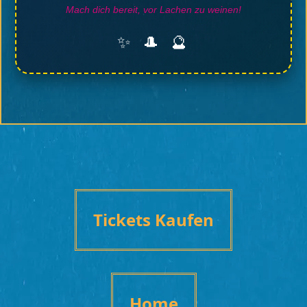
Mach dich bereit, vor Lachen zu weinen!
✨ 🎩 🔮
Tickets Kaufen
Home